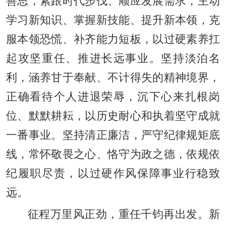
善思，紧跟时代步伐、顺应发展需求，主动
学习新知识、掌握新技能、提升新本领，克
服本领恐慌、补齐能力短板，以过硬素养扛
起攻坚重任、推进长远事业。坚持淡泊名
利，涵养甘于奉献、不计得失的精神境界，
正确看待个人进退荣辱，沉下心来扎根岗
位、默默耕耘，以历史耐心和执着坚守成就
一番事业。坚持清正廉洁，严守纪律规矩底
线，常怀敬畏之心、恪守为政之德，依规依
纪履职尽责，以过硬作风保障事业行稳致
远。
征程万里风正劲，重任千钧再出发。新