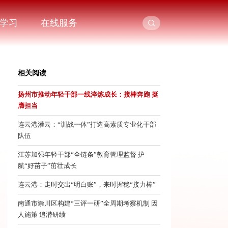
学习
在线服务
相关阅读
扬州市推动年轻干部一线淬炼成长：接棒奔跑 挺
膺担当
连云港灌云：“训战一体”打造高素质专业化干部
队伍
江苏加强年轻干部“全链条”教育管理监督 护
航“好苗子”茁壮成长
连云港：走时交出“明白账”，来时握稳“接力棒”
南通市崇川区构建“三评一研”全周期考察机制 因
人施策 追潜研绩