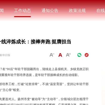
闻
工作动态
通知公告
政策法规
在线
线淬炼成长：接棒奔跑 挺膺担当
新华日报
7名“90后”年轻干部脱颖而出，陆续走上县级机关、乡镇党政正职
期重视年轻干部培养选拔，是年轻干部接棒成长的生动缩影。
部培养工程，打破“论资排辈”，不搞“温室育苗”，坚持让年轻干部
“主心骨”蜕变。
先要选对人。扬州市变“被动等”为“主动寻”，分领域分层次梳理干