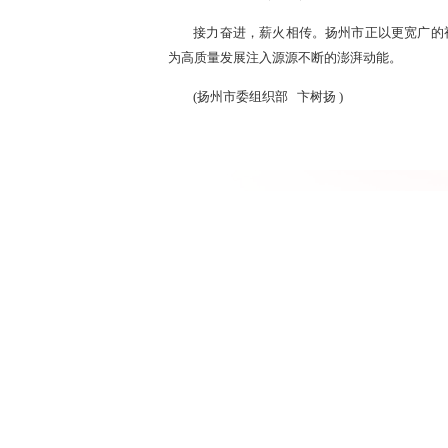
接力奋进，薪火相传。扬州市正以更宽广的
为高质量发展注入源源不断的澎湃动能。
(
扬州市委组织部
卞树扬
)
连云港灌云：“训战
来源：
2026-05-21
“此次培训，让我们对产业链招商有了全新
资专题培训班上，刚结束模拟招商谈判的学员们难
一体”培养模式，让干部在学中干、干中学，有