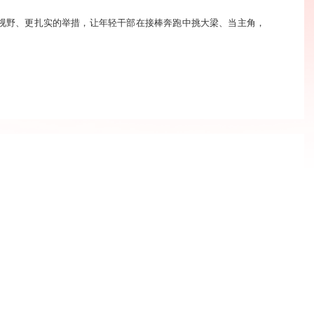
视野、更扎实的举措，让年轻干部在接棒奔跑中挑大梁、当主角，
一体”打造高素质专业化干部队伍
新华日报
认知，从理论到实战，每一步都干货满满。”日前，在灌云县招商引
掩兴奋。近年来，该县聚焦关键领域，构建“实训+实战”的“训战
效推动干部能力素质与县域发展需求精准对接、同频共振。