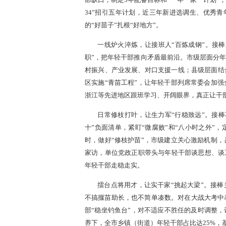
部缺口，制定5年配备目标和“一年一家一计划”，确保
34”招引五年计划，近三年新进选调生、优秀青
的“好苗子”扎根“好地方”。
一线炉火淬炼，让接班人“百炼成钢”。接棒
职”，把年轻干部推向矛盾最前沿。市级层面分年
村振兴、产业发展、对口支援一线；县级层面结
区实施“青苗工程”，让年轻干部列席常委会加
浙江等先进地区跟班学习、开阔眼界，真正让干
日常修枝打叶，让生力军“行稳致远”。接
十”负面清单，紧盯“微腐败”和“八小时之外”
时，做好“修枝护苗”，市级建立关心激励机制
家访，单位党政正职带头与年轻干部谈思想、谈工
年轻干部走稳走实。
擂台点将用才，让实干家“挑起大梁”。接棒
不搞揠苗助长，也不简单凑数。对在大战大考中
部“稳坐钓鱼台”，对不适应不胜任的及时调整，
养下，全市乡镇（街道）年轻干部占比达25%，