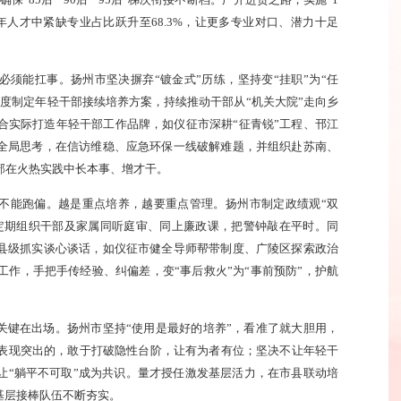
“85后”“90后”“95后”梯次衔接不断档。广开进贤之路，实施“1
年人才中紧缺专业占比跃升至68.3%，让更多专业对口、潜力十足
必须能扛事。扬州市坚决摒弃“镀金式”历练，坚持变“挂职”为“任
度制定年轻干部接续培养方案，持续推动干部从“机关大院”走向乡
合实际打造年轻干部工作品牌，如仪征市深耕“征青锐”工程、邗江
强全局思考，在信访维稳、应急环保一线破解难题，并组织赴苏南、
部在火热实践中长本事、增才干。
棒不能跑偏。越是重点培养，越要重点管理。扬州市制定政绩观“双
，定期组织干部及家属同听庭审、同上廉政课，把警钟敲在平时。同
，县级抓实谈心谈话，如仪征市健全导师帮带制度、广陵区探索政治
作，手把手传经验、纠偏差，变“事后救火”为“事前预防”，护航
关键在出场。扬州市坚持“使用是最好的培养”，看准了就大胆用，
表现突出的，敢于打破隐性台阶，让有为者有位；坚决不让年轻干
让“躺平不可取”成为共识。量才授任激发基层活力，在市县联动培
基层接棒队伍不断夯实。