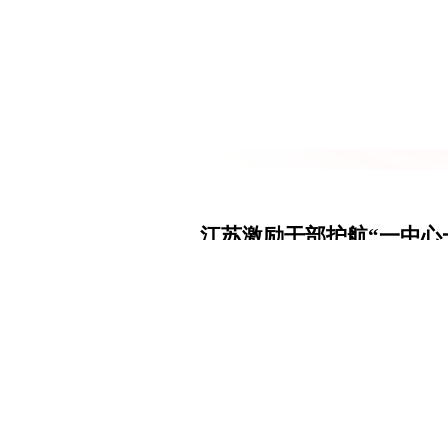
江苏激励干部护航“一中心
来源：中
2026-06-03
发展新质生产力对于推动高质量发展、增强
——2026年3月5日，习近平总书记在参
从实验室里的彻夜攻关到智能车间的机器轰