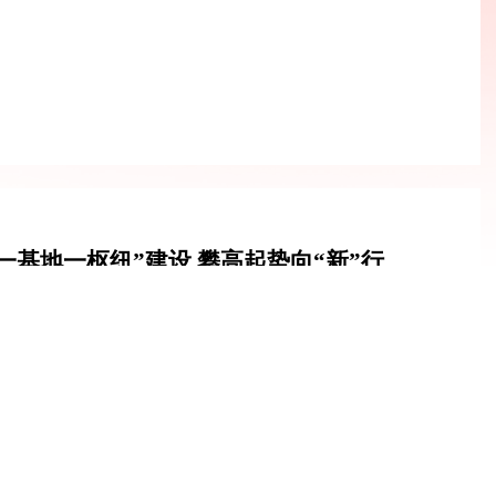
一基地一枢纽”建设 攀高起势向“新”行
国组织人事报
经济竞争力至关重要，江苏这方面基础较好，要努力走在前列。
加十四届全国人大四次会议江苏代表团审议时指出
鸣，从江海联运的集装箱码头到中德合作的创新园区，江苏大地处