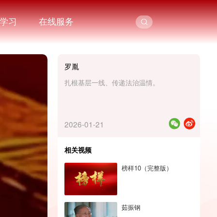
学习
在线服务
罗胤
扎根基层一线、传递法治温情。
2026-01-21
相关视频
榜样10（完整版）
茹振钢