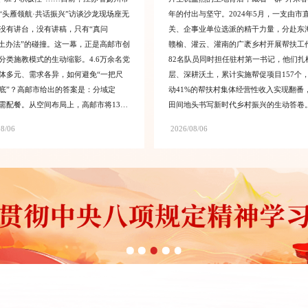
“头雁领航·共话振兴”访谈沙龙现场座无
年的付出与坚守。2024年5月，一支由市
没有讲台，没有讲稿，只有“真问
关、企事业单位选派的精干力量，分赴东
“土办法”的碰撞。这一幕，正是高邮市创
赣榆、灌云、灌南的广袤乡村开展帮扶工
分类施教模式的生动缩影。4.6万余名党
82名队员同时担任驻村第一书记，他们扎
体多元、需求各异，如何避免“一把尺
层、深耕沃土，累计实施帮促项目157个
底”？高邮市给出的答案是：分域定
动41%的帮扶村集体经营性收入实现翻番
需配餐。从空间布局上，高邮市将13个
田间地头书写新时代乡村振兴的生动答卷
街道、园区）划为北部红色研学、湖西
建引领，善治生根“绣红旗”——灌南县工
08/06
2026/08/06
新、东部乡村振兴、中部城乡融合4个
志愿服务主题，源自当地张店镇上马台的
，实行“一区一主题、一片一特色”。在
历史。工作队联动组织、宣传、团委、红
域上，针对教育体育、卫生健康等6大
会等多个部门，常态化开展“红韵乡村”系
展“一对一”指导，构建起“两个单元9类
愿服务活动。固本强基，方能行稳致远。
的差异化培训体系。