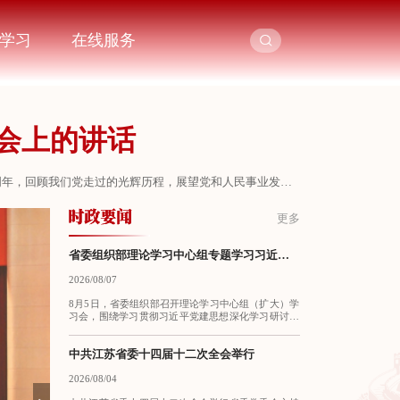
学习
在线服务
大会上的讲话
5周年，回顾我们党走过的光辉历程，展望党和人民事业发展
代表党中央，向全体中国共产党员致以节日的问候！向“七
更多
国人民和中华民族的伟大觉醒中，在马克思列宁主义同中国工
省委组织部理论学习中心组专题学习习近平党建思想
2026/08/07
8月5日，省委组织部召开理论学习中心组（扩大）学
习会，围绕学习贯彻习近平党建思想深化学习研讨。
省委常委、省委组织部部长刘建洋主持会议并讲话，
部务会成员作交流发言。刘建洋指出，习近平党建思
想是习近平新时代中国特色社会主义思想的“党建
中共江苏省委十四届十二次全会举行
篇”，是深入推进新时代党的建设新的伟大工程的根本
遵循和行动指南。要深刻把握这一思想的重大政治意
2026/08/04
义、理论意义、实践意义、时代意义，深切感悟蕴含