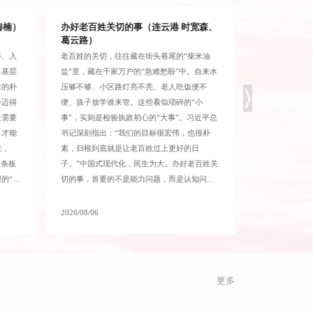
海楠）
办好老百姓关切的事（连云港 时宽森、
摒弃“花期焦
葛云路）
事、入
老百姓的关切，往往藏在街头巷尾的“柴米油
部分年轻干部将
…基层
盐”里，藏在千家万户的“急难愁盼”中。自来水
分夺秒的“开花
作的朴
压够不够、小区路灯亮不亮、老人吃饭便不
内崭露头角、收
步迈得
便、孩子放学谁来管。这些看似琐碎的“小
虑”。想要成长
众需要
事”，实则是检验执政初心的“大事”。习近平总
态，真正沉下心
，才能
书记深刻指出：“我们的目标很宏伟，也很朴
奏，在沉淀和磨
凳，
素，归根到底就是让老百姓过上更好的日
在沉心向下中“
一条板
子。”中国式现代化，民生为大。办好老百姓关
有“速生树做不
的“神
切的事，首要的不是能力问题，而是认知问
喻，“速生树材
总书记
题：能不能识得“柴米油盐”里的政治分量，能
就会把担子挑翻
层。党
不能洞见“微末之处”的民心向背，能不能将“国
即凋零、惊艳即
2026/08/06
2026/08/06
现情感
之大者”细化为千家万户的民生实事。“利民之
不着急开花，而
“蹲下
事，丝发必兴。”涉及千万人的小事，就是治国
根、加厚年轮。
中捕捉
理政的大事。
荣。年轻干部越
来、沉下心去“
更多
虑”牵着鼻子走