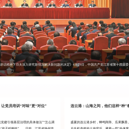
献。
委委员、省委候补委员出席会议。省纪委委员列席会议。全会由省委常委会主持。省委书记信长
核心的党中央周围，坚定信心、接续奋斗，奋力谱写“强富美高”新江苏现代化建设新篇章。省
讲话精神下功夫深入研究新情况解决新问题的决定》4月29日，中国共产党江苏省第十四届
让党员培训“对味”更“对位”
连云港：山海之间，他们这样“种”
说党建引领基层治理的具体做法”“怎么调
盛夏的连云港乡村，蝉鸣阵阵、瓜果飘香
委’班子积极性”……日前，江苏省扬州市
片生机盎然的土地背后，藏着一群“外来客