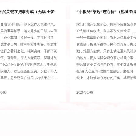
下沉关键在把事办成（无锡 王梦
“小板凳”架起“连心桥”（盐城 郁
，各地各部门把干部下沉作为改进作风、
家门口摆开板凳谈心、田间小院围坐议
基层的重要抓手，越来越多的干部走向田
户先聊庄稼收成、宣讲不说文件术语…
陌、企业车间、发展一线。下沉只是路
一线一幕幕暖心画面，道出做好群众工
办成才是目的，唯有把实事办好、把难事
素真谛：板凳坐得热，民心自然近；脚
，让群众看到变化、得到实惠，干部下沉
勤，难题方能解。只有主动走进人民群
价值、有分量。深入方能真获，深潜才见
的地方，把人民群众烦心事办成顺心事
“下沉”不仅是物理空间的靠近，更是思
持续凝聚基层治理向心力。常坐群众板
感的融入、责任担当的压实。少数干部人
在“身入心至”中读懂民生期盼。坐在同
了基层，思维还留在机关，习惯于在汇报
凳上，才能缩短心与心的距离。基层治理
里找线索，坐在办公室里想对策，终究与
经末梢”承载着千家万户的期盼。习近平
着一条心。要做到下沉一线不“离线”，
强调，既要“身入”基层，更要“心到”基
08/06
2026/08/06
来自哪里、级别高低，都要扎扎实实把步
员干部要做到空间上的“到场”，更要实
下去、走到底。始终站在群众立场上分析
上的“入场”，把办公室搬到田间地头，以
问题，设身处地体验群众的生产生活，感
身子看蚂蚁”的劲头，在拉家常、话冷暖
众的喜怒哀乐，善于从唠嗑中听出“弦外之
未加修饰的第一手民情。
从牢骚里捞出“真知灼见”...