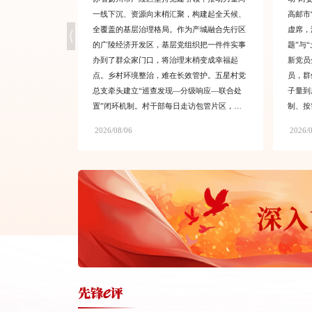
是惠山连续第三
一线下沉、资源向末梢汇聚，构建起全天候、
高邮市
火热的青春场
全覆盖的基层治理格局。作为产城融合先行区
虚席，
年人才月的生动缩
的广陵经济开发区，基层党组织把一件件实事
题”与
型的根基在创
办到了群众家门口，将治理末梢变成幸福起
新党员
山区始终将青年
点。乡村环境整治，难在长效管护。五星村党
员，群
青鹏惠聚”工
总支牵头建立“巡查发现—分级响应—联合处
子量到
态圈，年新引进
置”闭环机制。村干部每日走访包管片区，园
制、按
0余个高成长性青
区局室党员全员挂包，村民通过网格群随拍随
乡镇（
2026/08/06
2026/
高质量发展的重
报。“小事马上办、难事联合干”，党组织统筹
科技创
年引育“金种
协调各方力量，70多个卫生死角逐一销号。昔
联训区
的务实着力点。
日建材占道、垃圾遍地的施沙路，如今变成景
行业领
观带与口袋公园相连的风景线。“路干净了，
板块开
心里也敞亮了。”村民的感慨，道出了责任压
班次”
实到网格、问题解决在一线的成效。
榜样10（完整版）