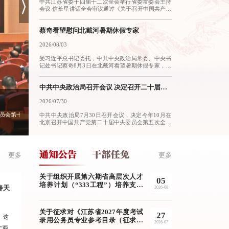
中共江苏省委十四届十二次全会举行省委常委会主持
其中的真理力量和实践伟力，更加坚定拥护“两个确
会议 信长星讲话全会审议通过《关于召开中国共产党
立”、坚决做到“两个维护”。刘建洋强调，学习好贯彻
江苏省第十五次代表大会的决议》，决定中国共产党
好习近平党建思想，是当前和今后一个时期的重要政
江苏省第十五次代表大会于2026年第四季度在南京召
治任务，要自觉运用这一思想谋划和推进组织工作，
开8月3日，中国共产党江苏省第十四届委员会第十二
蔡奇看望慰问北戴河暑期休假专家
在科学理论指导下履职尽责、担当作为，不断开创江
次全体会议在南京举行。本报记者 吴胜 摄本报
苏组织工作高质量发展新局面。
讯 （记者 黄伟） 8月3日，中国共产党江苏省第十四
2026/08/03
届委员会第十二次全体会议在南京举行。省委委员、
受习近平总书记委托，中共中央政治局常委、中央书
省委候补委员出席会议。省纪委委员列席会议。全会
记处书记蔡奇8月3日在北戴河看望暑期休假专家，代
由省委常委会主持。省委书记信长星讲话。全会审议
表党中央、国务院向全国各条战线、各个领域的广大
通过了《中国共产党江苏省第十四届委员会第十二次
专家人才致以诚挚问候。蔡奇指出，党的十八大以
全体会议关于召开中国共产党江苏省第十五次代表大
来，以习近平同志为核心的党中央立足中华民族伟大
中共中央政治局召开会议 决定召开二十届五中全会 分析研究当前经济形势和经济工作 中共中央总书记习近平主持会议
会的决议》。信长星就《决议（草案）》及有关事项
复兴战略全局和世界百年未有之大变局，深入实施新
作了说明。
时代人才强国战略，加快建设世界重要人才中心和创
2026/07/30
信长星在全省2026年高质量发展推进会上强调 以正确政绩观推
新高地，一体推进教育科技人才发展，为强国建设、
星讲话。全会审议通过了《中国共产党江苏省第十四届委员会第十二次全体会议关于召开中国共
委副书记、省长刘小涛主持会议。省政协主席张义珍出席会议。 庆祝大会上，习近平总书记亲
委员会第十一次全体会议在南京召开。全会深入贯彻党的二十大和二十届历次全会精神，对深
3月19日，省委、省政府召开全省2026年高质量发展推进会。省委书记
中共中央政治局7月30日召开会议，决定今年10月在
民族复兴伟业提供了坚强人才保证。习近平总书记时
北京召开中国共产党第二十届中央委员会第五次全体
刻心系专家人才，率先垂范在全党全社会倡导爱才敬
会议，主要议程是，中共中央政治局向中央委员会报
才的良好风气，激励广大专家人才矢志创新创造、勇
告工作，研究持之以恒推进全面从严治党若干重大问
担时代使命。“十五五”时期是教育强国、科技强国、
题。会议分析研究当前经济形势，部署下半年经济工
人才强国建设攻坚克难、闯关夺隘的重要阶段。
作。中共中央总书记习近平主持会议。会议指出，党
更多
更多
的十八大以来，全面从严治党取得伟大成就，开辟了
百年大党自我革命新境界，推动党和国家事业取得历
史性成就、发生历史性变革，党和人民赢得强党强国
关于组织开展第六期省高层次人才
05
的历史主动。同时，随着世情国情党情发生深刻变
培养计划（“333工程”）培养支持
化，全面从严治党也面临许多新情况新问题。
春天
宿迁：“蚂蚁”项目何以成就“雄兵”产业
泰州姜堰：先锋
2026-08
项目结题验收的通知
员教育全域增效
关于征求对《江苏省2027年度考试
27
。这
2026年3月5日，习近平总书记在参加江苏代表
“以往参加区级集
录用公务员专业参考目录（征求意
2026-07
见稿）》意见的公告
”两
团审议时，联系江苏实际就抓好“十五五”经济
参与，优质党课难