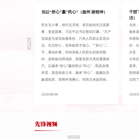
江 王琛）
当以“舒心”赢“民心”（扬州 谢程坤）
干部
洁）
八秩荣光 每闻潮声思宋公
基，兼具周期
民生无小事，枝叶总关情。老百姓的生活是家
当前
的特质，天然面
事，更是国事。习近平总书记殷切叮嘱，“共产
服务
领域，存在两种
党就是为老百姓服务的，只有人民群众安居乐
间巷
面追求短期成
业、生活舒心，党和政府才放心。”“舒心”二
径，
八秩荣光 共产党人好榜样
入快速换取技术
字，看似朴素，却浓缩着人民群众的真切期
办妥
调科研随机性，
待，是检验治理成效、衡量党群关系的重要标
才有
窗口期。两种认
尺。以服务“舒心”赢得群众“民心”，既是发展
真章。
命的辩证关系，
所需，更是执政之本。服务“舒心”，蕴藏在具
想情
八秩荣光 英名永驻刘老庄
博弈突围的“快攻
象感知里。营商环境爽心。经营主体如同候
沉到
之路，必须拿捏
鸟，哪里服务优质、环境舒适，就向何处集
材料
定力与“慢不
聚。让投资者舒心，当践行“有求必应、无事不
群众隔
2026/08/06
2026/
可行的实践路
扰”原则，落实“免申即享”、诉求闭环等举措，
无论
党章电视辅导教材（4）党的干部
需要时间。一项
破除审批壁垒、减少重复跑腿。推动政务服务
子迈
往往跨越数年乃
像网购一样便捷，让经营主体在每一处细节中
判断
感受到效率与温度。民生保障暖心。民生舒心
受群
不只看亮眼工程，更要看角落难题。
音”，
党章电视辅导教材（5）党的纪律