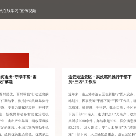
员在线学习”宣传视频
何走出“守绿不富”困
连云港连云区：实效惠民推行干部下
记”解题
沉“三因”工作法
百村提优、百村帮促”行动派出的
近年来，连云港市连云区创新推行“因人设点
”任期结束。依托挂钩共建单位行
地划片、因事统筹”干部下沉“三因”工作法，
渠道、专业力量赋能加持，驻村第
沉得准、融得进、干得好。截止目前，全区
维、新视野带动各村优化治理机
下沉干部700余人，走访群众1.2万余户，收
产业，走出产业单薄、增收渠道狭
类诉求2000余件，办结率超90%，群众满意
不足的困境，全域共富的蓬勃生机
93.26%。因人设点，变“大水漫灌”为“精
动。坐拥优美生态底色、优质乡土
灌”干部下沉，人员匹配是重点。连云区坚持