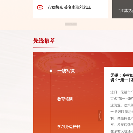
八秩荣光 英名永驻刘老庄
“江苏党
党章电视辅导教材（4）党的干部
党章电视辅导教材（5）党的纪律
一线写真
担
泗洪：四轮驱动精准服务新就业群体
无锡：乡村如
境？“第一书
“江苏党员在线学习”宣传视频
两
近年来，泗洪县坚持党建引领，以“组织覆盖、阵
近日，无锡市“
三
地建设、权益保障、治理融入”四轮驱动，精准服
百名“第一书记
教育培训
奋进“十五五”·建功新时代丨出发 向
信
务全县近万名新就业群体，推动新兴领域党建提
业资源、政策
未来
履
质、城市治理增效。织密组织网，让党员“归
一书记以新思
织
队”。针对新就业群体流动频繁、党员管理分散难
制、做强特色
生
题，建立“行业统筹+属地兜底”双线管理体系。通
窄、发展后劲
学习身边榜样
睢
过行业、社区双向排查，落实双向找党员机制，
在乡村大地涌
榜样10（完整版）