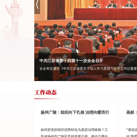
中共江苏省委十四届十一次全会召开
决定》。
模稳步提升、结构效益持续优化，高质量发展取得长足进展，各地各部门各单位都作出了积极贡
记者 黄伟） 8月3日，中国共产党江苏省第十四届委员会第十二次全体会议在南京举行。省
05周年大会上的重要讲话精神，全面贯彻习近平党建思想，更加紧密地团结在以习近平同志为
全会审议通过《中共江苏省委关于深入学习贯彻习近平总书记重要
”工程 打造
扬州广陵：组织向下扎根 治理向暖而行
高邮：
。40余名来自香
如何把党的组织优势转化为基层治理效能？江
“请说
的青年学子，在
苏省扬州市广陵区坚持党建引领，推动力量向
动‘两