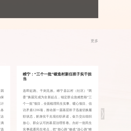
更多
睢宁：“三个一批”锻造村新任班子实干担
泗洪：四轮
当
、因
选即起跑、干则见效。睢宁县以村（社区）“两
近年来，泗洪
确保
委”换届完成为全新起点，锚定群众急难愁盼“三
地建设、权益
累计
个一批”项目，全面梳理民生实事、暖心项目、信
务全县近万名
集各
访矛盾1206项，推动新一届基层班子迅速切换履
质、城市治
度达
职状态，躬身实干兑现任职承诺，奋力交出组织
队”。针对新
准滴
放心、群众认可的基层治理答卷。办好一批民生
题，建立“行
“选
实事疏通民生堵点，把“烦心路”修成“连心路”睢
过行业、社区