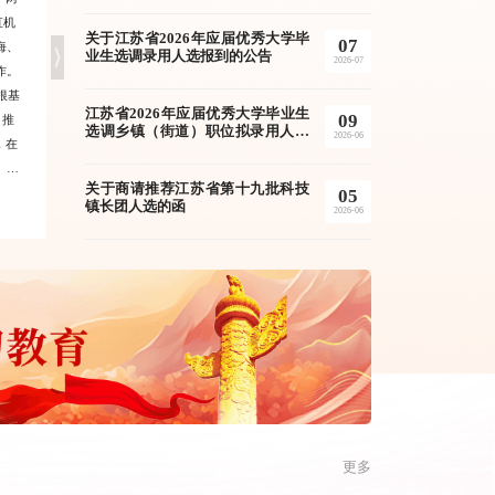
直机
社会发展提出明确要求，强调要在促进创新链
大‘姜’堂片区联
关于江苏省2026年应届优秀大学毕
07
海、
产业链资金链人才链深度融合、推动科技成果
就能同步收看区委
业生选调录用人选报到的公告
2026-07
作。
高效转化应用上探索新途径。这一重要论述，
度、培训实效性大
根基
为江苏发展把脉定向，特别是为全省纵深推进
水街道一名社区党
江苏省2026年应届优秀大学毕业生
09
，推
新时代人才工作指明了方向、提供了遵循。作
深有感触。今年以
选调乡镇（街道）职位拟录用人选
2026-06
，在
为省内最年轻的城市，正三十而立的宿迁，想
党员教育培训工作规
递补工作公告
。党
方设法应对经济发达地区的人才虹吸效应，努
署要求，聚焦文旅
关于商请推荐江苏省第十九批科技
05
作队
力蹚出一条人才工作逆袭之路。目前，全市人
分北部溱湖湾、中
镇长团人选的函
2026/08/03
2026/07/31
2026-06
红色
才资源总量已突破百万，近三年年均增长
沙土三大片区，开
十字
11.4%，并连续获评“中国最佳引才城市”。从
场+分会场”“线上
列志
留不住人到百万人才迁宿迁，“蚂蚁雄兵”这一
员“同上一堂课、
充满想象力的称谓，已成为宿迁人才工作跨越
培训全域提质增效
赶超的生动缩影。
期示范培训，覆盖
新”组织党员8000
更多